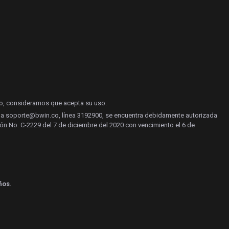
do, consideramos que acepta su uso.
yuda soporte@bwin.co, línea 3192900, se encuentra debidamente autorizada
ón No. C-2229 del 7 de diciembre del 2020 con vencimiento el 6 de
ños
.