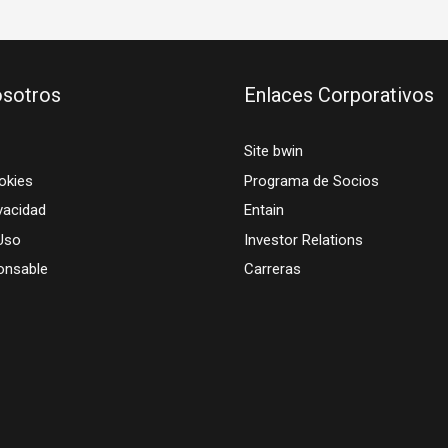
sotros
Enlaces Corporativos
Site bwin
okies
Programa de Socios
vacidad
Entain
Uso
Investor Relations
onsable
Carreras