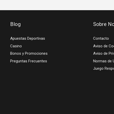
Blog
Sobre No
Apuestas Deportivas
Contacto
Casino
Aviso de Co
Bonos y Promociones
Aviso de Pri
Preguntas Frecuentes
Normas de 
Juego Resp