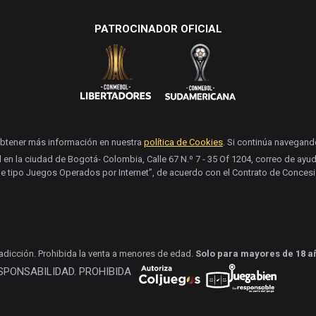
PATROCINADOR OFICIAL
obtener más información en nuestra
política de Cookies
. Si continúa navegan
l en la ciudad de Bogotá- Colombia, Calle 67 N.º 7 - 35 Of 1204, correo de a
e tipo Juegos Operados por Internet”, de acuerdo con el Contrato de Concesi
 adicción. Prohibida la venta a menores de edad.
Solo para mayores de 18 a
ESPONSABILIDAD. PROHIBIDA