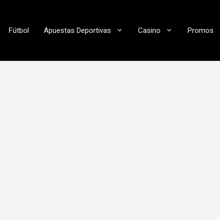
Fútbol
Apuestas Deportivas
Casino
Promos