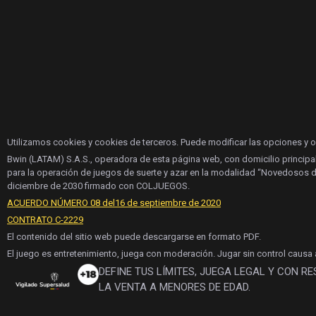
Utilizamos cookies y cookies de terceros. Puede modificar las opciones y 
Bwin (LATAM) S.A.S., operadora de esta página web, con domicilio principa
para la operación de juegos de suerte y azar en la modalidad “Novedosos d
diciembre de 2030 firmado con COLJUEGOS.
ACUERDO NÚMERO 08 del16 de septiembre de 2020
CONTRATO C-2229
El contenido del sitio web puede descargarse en formato PDF.
El juego es entretenimiento, juega con moderación. Jugar sin control causa
DEFINE TUS LÍMITES, JUEGA LEGAL Y CON R
LA VENTA A MENORES DE EDAD.