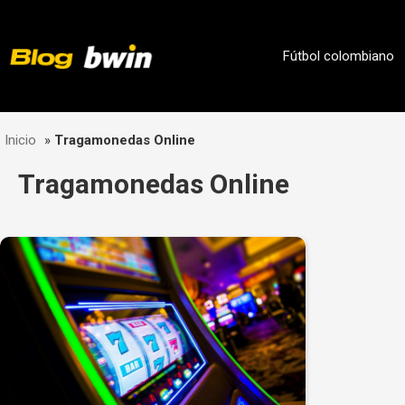
Skip
to
content
Fútbol colombiano
Inicio
»
Tragamonedas Online
Tragamonedas Online