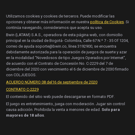
Utilizamos cookies y cookies de terceros. Puede modificar las
opciones y obtener más información en nuestra
política de Cookies
. Si
continúa navegando, consideramos que acepta su uso.
Bwin (LATAM) S.A.S., operadora de esta página web, con domicilio
principal en la ciudad de Bogotá- Colombia, Calle 67 N.º 7 - 35 Of 1204,
correo de ayuda soporte@bwin.co, línea 3192900, se encuentra
debidamente autorizada para la operación de juegos de suerte y azar
en la modalidad “Novedosos de tipo Juegos Operados por Internet”,
de acuerdo con el Contrato de Concesión No. C-2229 del 7 de
diciembre del 2020 con vencimiento el 6 de diciembre de 2030 firmado
con COLJUEGOS.
ACUERDO NÚMERO 08 del16 de septiembre de 2020
CONTRATO C-2229
El contenido del sitio web puede descargarse en formato PDF.
El juego es entretenimiento, juega con moderación. Jugar sin control
causa adicción. Prohibida la venta a menores de edad.
Solo para
mayores de 18 años
.