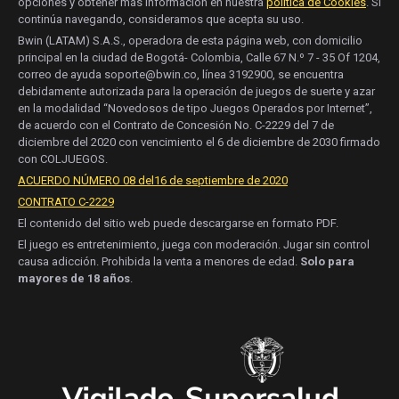
opciones y obtener más información en nuestra
política de Cookies
. Si
continúa navegando, consideramos que acepta su uso.
Bwin (LATAM) S.A.S., operadora de esta página web, con domicilio
principal en la ciudad de Bogotá- Colombia, Calle 67 N.º 7 - 35 Of 1204,
correo de ayuda soporte@bwin.co, línea 3192900, se encuentra
debidamente autorizada para la operación de juegos de suerte y azar
en la modalidad “Novedosos de tipo Juegos Operados por Internet”,
de acuerdo con el Contrato de Concesión No. C-2229 del 7 de
diciembre del 2020 con vencimiento el 6 de diciembre de 2030 firmado
con COLJUEGOS.
ACUERDO NÚMERO 08 del16 de septiembre de 2020
CONTRATO C-2229
El contenido del sitio web puede descargarse en formato PDF.
El juego es entretenimiento, juega con moderación. Jugar sin control
causa adicción. Prohibida la venta a menores de edad.
Solo para
mayores de 18 años
.