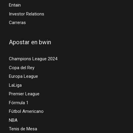
Entain
Investor Relations
Carreras
Apostar en bwin
Champions League 2024
Copa del Rey
Europa League
LaLiga
Premier League
Fórmula 1
Fútbol Americano
NBA
Tenis de Mesa