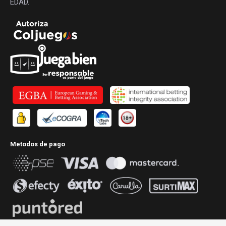
EDAD.
Metodos de pago