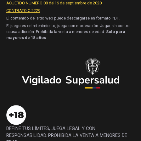
ACUERDO NÚMERO 08 del16 de septiembre de 2020
CONTRATO C-2229
El contenido del sitio web puede descargarse en formato PDF.
El juego es entretenimiento, juega con moderación. Jugar sin control
causa adicción. Prohibida la venta a menores de edad.
Solo para
mayores de 18 años
.
DEFINE TUS LÍMITES, JUEGA LEGAL Y CON
RESPONSABILIDAD. PROHIBIDA LA VENTA A MENORES DE