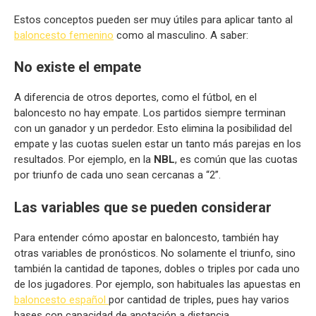
Estos conceptos pueden ser muy útiles para aplicar tanto al
baloncesto femenino
como al masculino. A saber:
No existe el empate
A diferencia de otros deportes, como el fútbol, en el
baloncesto no hay empate. Los partidos siempre terminan
con un ganador y un perdedor. Esto elimina la posibilidad del
empate y las cuotas suelen estar un tanto más parejas en los
resultados. Por ejemplo, en la
NBL
, es común que las cuotas
por triunfo de cada uno sean cercanas a “2”.
Las variables que se pueden considerar
Para entender cómo apostar en baloncesto, también hay
otras variables de pronósticos. No solamente el triunfo, sino
también la cantidad de tapones, dobles o triples por cada uno
de los jugadores. Por ejemplo, son habituales las apuestas en
baloncesto español
por cantidad de triples, pues hay varios
bases con capacidad de anotación a distancia.