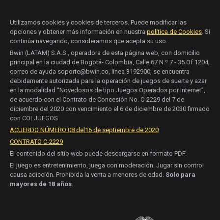
Utilizamos cookies y cookies de terceros. Puede modificar las
opciones y obtener más información en nuestra
política de Cookies
. Si
continúa navegando, consideramos que acepta su uso.
Bwin (LATAM) S.A.S., operadora de esta página web, con domicilio
principal en la ciudad de Bogotá- Colombia, Calle 67 N.º 7 - 35 Of 1204,
correo de ayuda soporte@bwin.co, línea 3192900, se encuentra
debidamente autorizada para la operación de juegos de suerte y azar
en la modalidad “Novedosos de tipo Juegos Operados por Internet”,
de acuerdo con el Contrato de Concesión No. C-2229 del 7 de
diciembre del 2020 con vencimiento el 6 de diciembre de 2030 firmado
con COLJUEGOS.
ACUERDO NÚMERO 08 del16 de septiembre de 2020
CONTRATO C-2229
El contenido del sitio web puede descargarse en formato PDF.
El juego es entretenimiento, juega con moderación. Jugar sin control
causa adicción. Prohibida la venta a menores de edad.
Solo para
mayores de 18 años
.