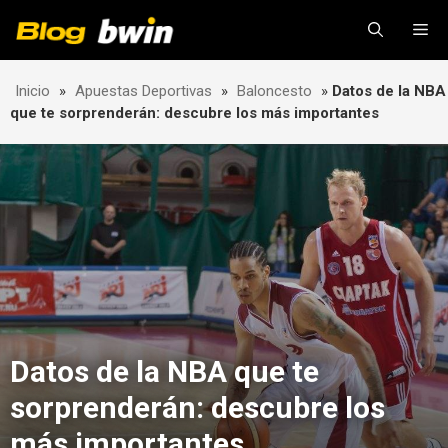
Skip
Me
to
content
Inicio
»
Apuestas Deportivas
»
Baloncesto
»
Datos de la NBA
que te sorprenderán: descubre los más importantes
Datos de la NBA que te
sorprenderán: descubre los
más importantes