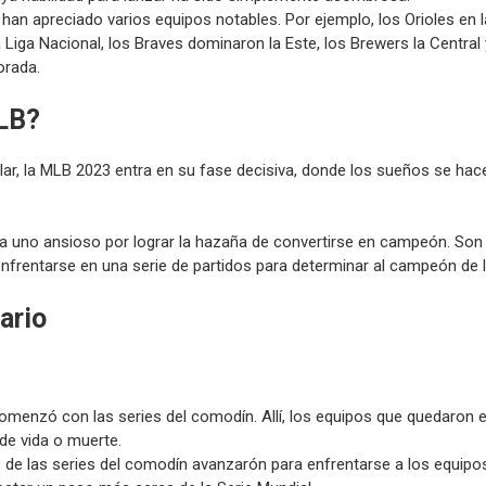
han apreciado varios equipos notables. Por ejemplo, los Orioles en l
a Liga Nacional, los Braves dominaron la Este, los Brewers la Central
orada.
MLB?
, la MLB 2023 entra en su fase decisiva, donde los sueños se hace
da uno ansioso por lograr la hazaña de convertirse en campeón. Son s
enfrentarse en una serie de partidos para determinar al campeón de 
ario
omenzó con las series del comodín. Allí, los equipos que quedaron 
de vida o muerte.
s de las series del comodín avanzarón para enfrentarse a los equipos