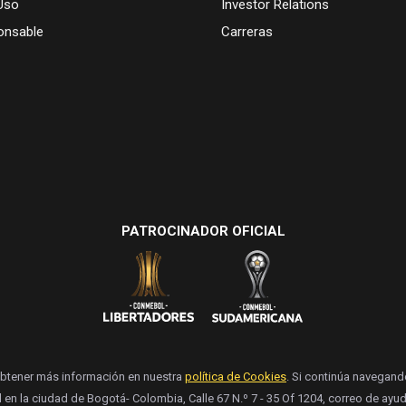
Uso
Investor Relations
onsable
Carreras
PATROCINADOR OFICIAL
obtener más información en nuestra
política de Cookies
. Si continúa navegan
l en la ciudad de Bogotá- Colombia, Calle 67 N.º 7 - 35 Of 1204, correo de a