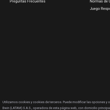
Preguntas Frecuentes
Normas de 
Juego Resp
Utilizamos cookies y cookies de terceros. Puede modificar las opciones y 
Bwin (LATAM) S.A.S., operadora de esta página web, con domicilio principa