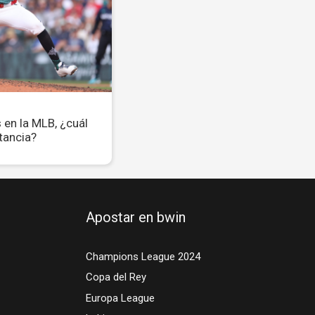
 en la MLB, ¿cuál
tancia?
Apostar en bwin
Champions League 2024
Copa del Rey
Europa League