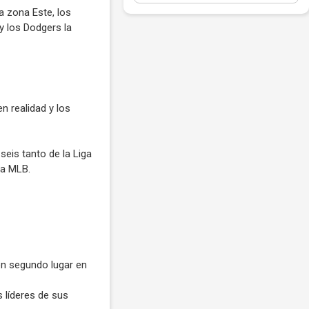
a zona Este, los
 y los Dodgers la
n realidad y los
eis tanto de la Liga
la MLB.
en segundo lugar en
 líderes de sus