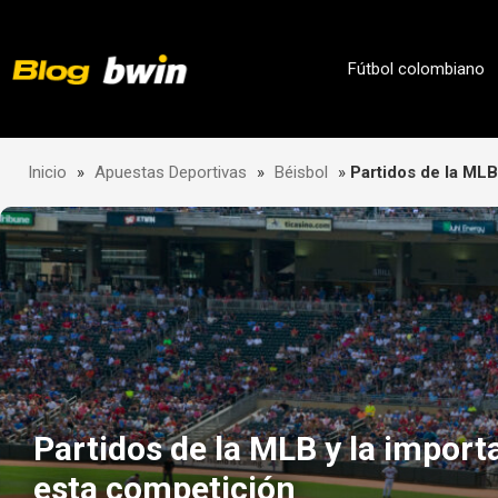
Skip
to
content
Fútbol colombiano
Inicio
»
Apuestas Deportivas
»
Béisbol
»
Partidos de la MLB
Partidos de la MLB y la import
esta competición