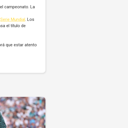
 del campeonato. La
a
Serie Mundial
. Los
a el título de
brá que estar atento