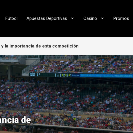
Fútbol
Apuestas Deportivas
Casino
Promos
 y la importancia de esta competición
ancia de