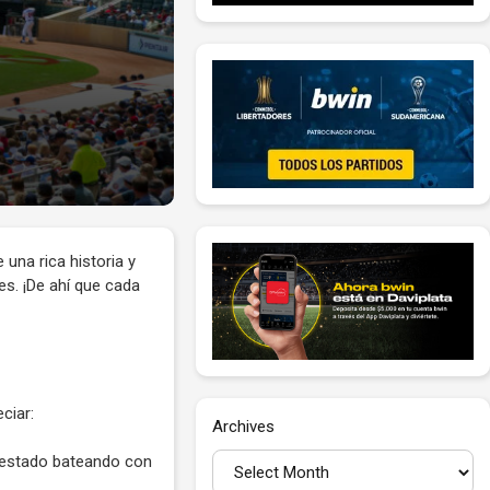
una rica historia y
es. ¡De ahí que cada
ciar:
Archives
 estado bateando con