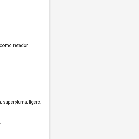
e como retador
, superpluma, ligero,
o.