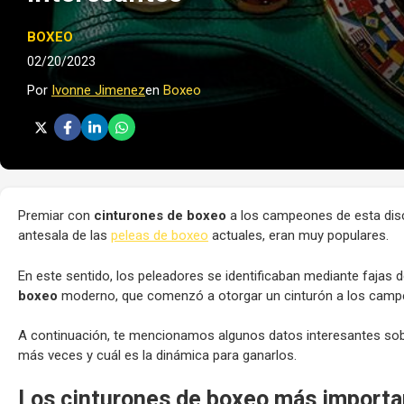
BOXEO
02/20/2023
Por
Ivonne Jimenez
en
Boxeo
Premiar con
cinturones de boxeo
a los campeones de esta disci
antesala de las
peleas de boxeo
actuales, eran muy populares.
En este sentido, los peleadores se identificaban mediante fajas de
boxeo
moderno, que comenzó a otorgar un cinturón a los campe
A continuación, te mencionamos algunos datos interesantes sobr
más veces y cuál es la dinámica para ganarlos.
Los cinturones de boxeo más import