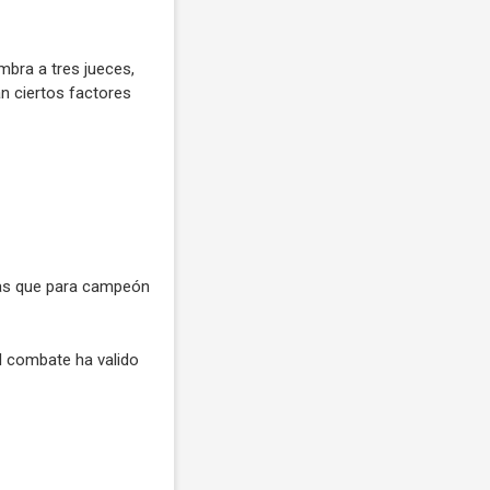
mbra a tres jueces,
án ciertos factores
ras que para campeón
l combate ha valido