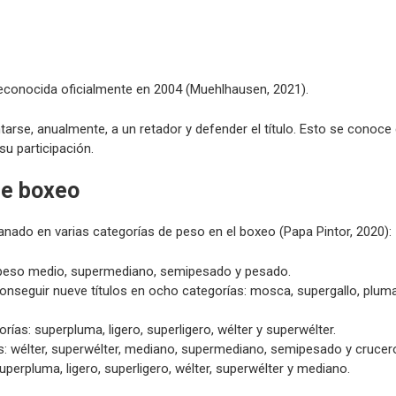
reconocida oficialmente en 2004 (Muehlhausen, 2021).
se, anualmente, a un retador y defender el título. Esto se conoc
su participación.
de boxeo
nado en varias categorías de peso en el boxeo (Papa Pintor, 2020):
s: peso medio, supermediano, semipesado y pesado.
onseguir nueve títulos en ocho categorías: mosca, supergallo, pluma
orías: superpluma, ligero, superligero, wélter y superwélter.
s: wélter, superwélter, mediano, supermediano, semipesado y crucer
superpluma, ligero, superligero, wélter, superwélter y mediano.