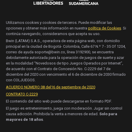
Utilizamos cookies y cookies de terceros. Puede modificar las
opciones y obtener más información en nuestra
política de Cookies
. Si
continúa navegando, consideramos que acepta su uso.
Bwin (LATAM) S.A.S., operadora de esta página web, con domicilio
principal en la ciudad de Bogotá- Colombia, Calle 67 N.º 7 - 35 Of 1204,
correo de ayuda soporte@bwin.co, línea 3192900, se encuentra
debidamente autorizada para la operación de juegos de suerte y azar
en la modalidad “Novedosos de tipo Juegos Operados por Internet”,
de acuerdo con el Contrato de Concesión No. C-2229 del 7 de
diciembre del 2020 con vencimiento el 6 de diciembre de 2030 firmado
con COLJUEGOS.
ACUERDO NÚMERO 08 del16 de septiembre de 2020
CONTRATO C-2229
El contenido del sitio web puede descargarse en formato PDF.
El juego es entretenimiento, juega con moderación. Jugar sin control
causa adicción. Prohibida la venta a menores de edad.
Solo para
mayores de 18 años
.