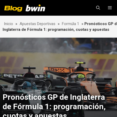
Skip
Me
to
content
Inicio
»
Apuestas Deportivas
»
Formúla 1
»
Pronósticos GP 
Inglaterra de Fórmula 1: programación, cuotas y apuestas
Pronósticos GP de Inglaterra
de Fórmula 1: programación,
cuotas y apuestas