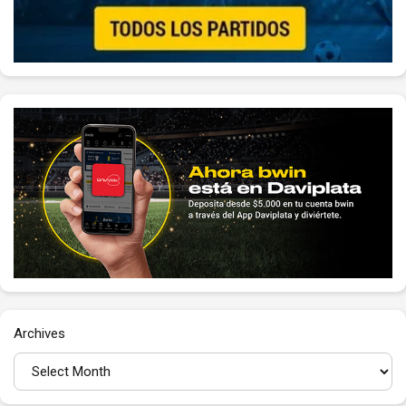
Archives