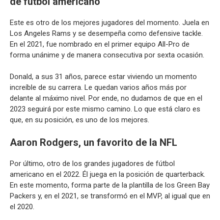
de futbol americano
Este es otro de los mejores jugadores del momento. Juela en
Los Angeles Rams y se desempeña como defensive tackle.
En el 2021, fue nombrado en el primer equipo All-Pro de
forma unánime y de manera consecutiva por sexta ocasión.
Donald, a sus 31 años, parece estar viviendo un momento
increíble de su carrera. Le quedan varios años más por
delante al máximo nivel. Por ende, no dudamos de que en el
2023 seguirá por este mismo camino. Lo que está claro es
que, en su posición, es uno de los mejores.
Aaron Rodgers, un favorito de la NFL
Por último, otro de los grandes jugadores de fútbol
americano en el 2022. Él juega en la posición de quarterback.
En este momento, forma parte de la plantilla de los Green Bay
Packers y, en el 2021, se transformó en el MVP, al igual que en
el 2020.