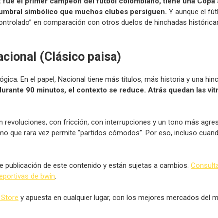
e: fue el primer campeón del fútbol colombiano, tiene una Cop
 un umbral simbólico que muchos clubes persiguen.
Y aunque el fú
 “controlado” en comparación con otros duelos de hinchadas históri
cional (Clásico paisa)
ógica. En el papel, Nacional tiene más títulos, más historia y una hi
 durante 90 minutos, el contexto se reduce. Atrás quedan las vit
n revoluciones, con fricción, con interrupciones y un tono más agres
o que rara vez permite “partidos cómodos”. Por eso, incluso cuand
 publicación de este contenido y están sujetas a cambios.
Consult
eportivas de bwin
.
 Store
y apuesta en cualquier lugar, con los mejores mercados del 