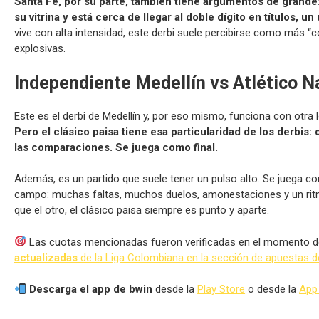
Santa Fe, por su parte, también tiene argumentos de grand
su vitrina y está cerca de llegar al doble dígito en títulos,
vive con alta intensidad, este derbi suele percibirse como más
explosivas.
Independiente Medellín vs Atlético Na
Este es el derbi de Medellín y, por eso mismo, funciona con otra l
Pero el clásico paisa tiene esa particularidad de los derbis:
las comparaciones. Se juega como final.
Además, es un partido que suele tener un pulso alto. Se juega co
campo: muchas faltas, muchos duelos, amonestaciones y un ritm
que el otro, el clásico paisa siempre es punto y aparte.
Las cuotas mencionadas fueron verificadas en el momento de
actualizadas
de la Liga Colombiana en la sección de apuestas d
Descarga el app de bwin
desde la
Play Store
o desde la
App