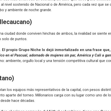
e al nivel sostenido de Nacional o de América, pero cada vez que se 
rbo y ambiente de noche grande.
allecaucano)
En una ciudad donde conviven hinchas de ambos, la rivalidad se siente
o solo de puntos.
e.
El propio Grupo Niche lo dejó inmortalizado en una frase que
ico en el Pascual, adornado de mujeres sin par, América y Cali a gan
: ambiente, orgullo local y una tensión competitiva cultural que con
tano)
entan los equipos más representativos de la capital, con pesos distin
nto aparte del torneo. Millonarios carga con su lugar como uno de 
a desde hace décadas.