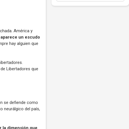
inchada. América y
e aparece un escudo
pre hay alguien que
Libertadores.
 de Libertadores que
ién se defiende como
to neurálgico del país,
er la dimensión que