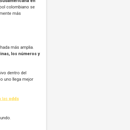
a Sudamericana en
tbol colombiano se
camente más
nchada más amplia.
rinas, los números y
ivo dentro del
o uno llega mejor
a las
odds
mundo.