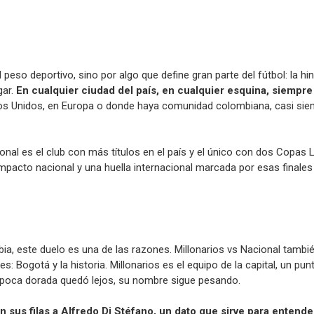
peso deportivo, sino por algo que define gran parte del fútbol: la h
gar.
En cualquier ciudad del país, en cualquier esquina, siempr
s Unidos, en Europa o donde haya comunidad colombiana, casi siem
ional es el club con más títulos en el país y el único con dos Copas 
pacto nacional y una huella internacional marcada por esas finales
bia, este duelo es una de las razones. Millonarios vs Nacional tamb
s: Bogotá y la historia. Millonarios es el equipo de la capital, un pun
época dorada quedó lejos, su nombre sigue pesando.
en sus filas a Alfredo Di Stéfano, un dato que sirve para entend