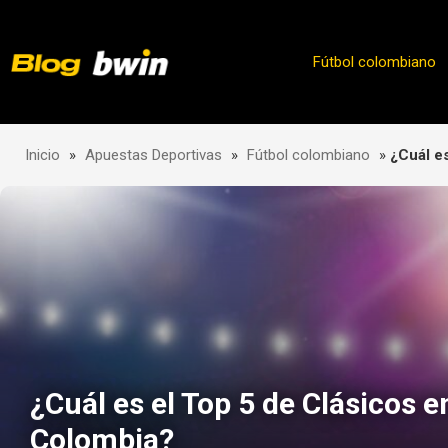
Skip
to
content
Fútbol colombiano
Inicio
»
Apuestas Deportivas
»
Fútbol colombiano
»
¿Cuál e
¿Cuál es el Top 5 de Clásicos e
Colombia?