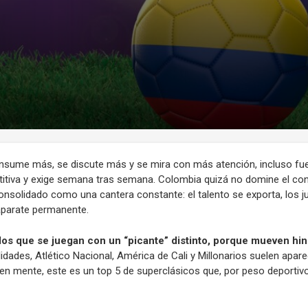
nsume más, se discute más y se mira con más atención, incluso fuer
etitiva y exige semana tras semana. Colombia quizá no domine el co
consolidado como una cantera constante: el talento se exporta, los 
aparate permanente.
idos que se juegan con un “picante” distinto, porque mueven hi
idades, Atlético Nacional, América de Cali y Millonarios suelen apar
 en mente, este es un top 5 de superclásicos que, por peso deportivo 