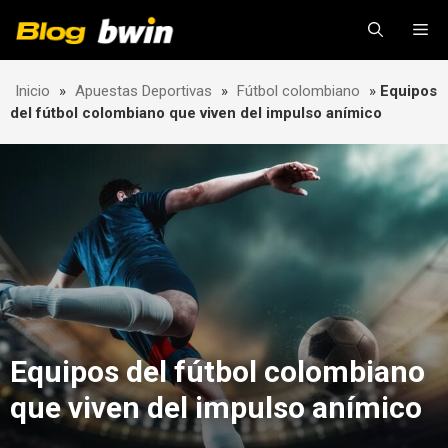
Skip
Me
to
content
Inicio
»
Apuestas Deportivas
»
Fútbol colombiano
»
Equipos
del fútbol colombiano que viven del impulso anímico
Equipos del fútbol colombiano
que viven del impulso anímico