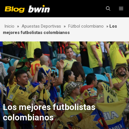
Skip
Me
to
content
Inicio
»
Apuestas Deportivas
»
Fútbol colombiano
»
Los
mejores futbolistas colombianos
Los mejores futbolistas
colombianos