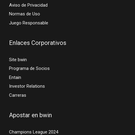
Aviso de Privacidad
Normas de Uso
Juego Responsable
Enlaces Corporativos
Site bwin
Programa de Socios
Entain
Investor Relations
Carreras
Apostar en bwin
Champions League 2024