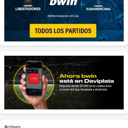
Archives