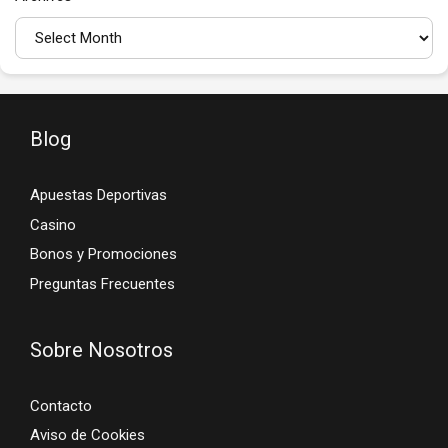
Blog
Apuestas Deportivas
Casino
Bonos y Promociones
Preguntas Frecuentes
Sobre Nosotros
Contacto
Aviso de Cookies