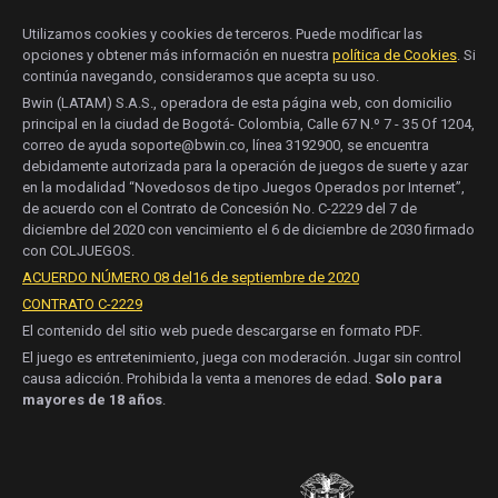
Utilizamos cookies y cookies de terceros. Puede modificar las
opciones y obtener más información en nuestra
política de Cookies
. Si
continúa navegando, consideramos que acepta su uso.
Bwin (LATAM) S.A.S., operadora de esta página web, con domicilio
principal en la ciudad de Bogotá- Colombia, Calle 67 N.º 7 - 35 Of 1204,
correo de ayuda soporte@bwin.co, línea 3192900, se encuentra
debidamente autorizada para la operación de juegos de suerte y azar
en la modalidad “Novedosos de tipo Juegos Operados por Internet”,
de acuerdo con el Contrato de Concesión No. C-2229 del 7 de
diciembre del 2020 con vencimiento el 6 de diciembre de 2030 firmado
con COLJUEGOS.
ACUERDO NÚMERO 08 del16 de septiembre de 2020
CONTRATO C-2229
El contenido del sitio web puede descargarse en formato PDF.
El juego es entretenimiento, juega con moderación. Jugar sin control
causa adicción. Prohibida la venta a menores de edad.
Solo para
mayores de 18 años
.