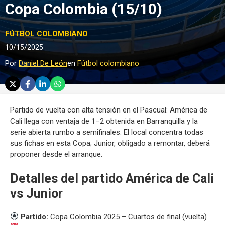
Copa Colombia (15/10)
FÚTBOL COLOMBIANO
10/15/2025
Por
Daniel De León
en
Fútbol colombiano
Partido de vuelta con alta tensión en el Pascual: América de
Cali llega con ventaja de 1–2 obtenida en Barranquilla y la
serie abierta rumbo a semifinales. El local concentra todas
sus fichas en esta Copa; Junior, obligado a remontar, deberá
proponer desde el arranque.
Detalles del partido América de Cali
vs Junior
Partido:
Copa Colombia 2025 – Cuartos de final (vuelta)