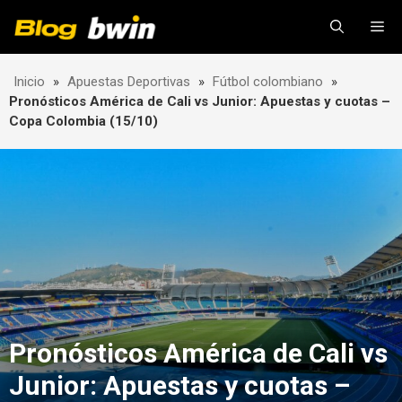
Skip
Me
to
content
Inicio
»
Apuestas Deportivas
»
Fútbol colombiano
»
Pronósticos América de Cali vs Junior: Apuestas y cuotas –
Copa Colombia (15/10)
Pronósticos América de Cali vs
Junior: Apuestas y cuotas –