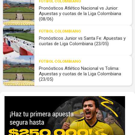
FÚTBOL COLOMBIANO
Pronósticos Atlético Nacional vs Junior:
Apuestas y cuotas de la Liga Colombiana
(08/06)
FÚTBOL COLOMBIANO
Pronósticos Junior vs Santa Fe: Apuestas y
cuotas de Liga Colombiana (23/05)
FÚTBOL COLOMBIANO
Pronósticos Atlético Nacional vs Tolima:
Apuestas y cuotas de la Liga Colombiana
(23/05)