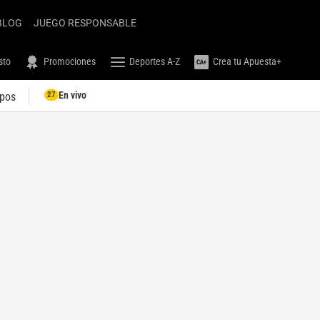
BLOG
JUEGO RESPONSABLE
sto
Promociones
Deportes A-Z
Crea tu Apuesta+
En vivo
27
ipos
tbol
Competencias
Colombia