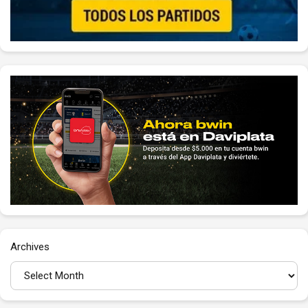
Archives