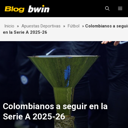
Skip
Me
to
content
Inicio
»
Apuestas Deportivas
»
Fútbol
»
Colombianos a segui
en la Serie A 2025-26
Colombianos a seguir en la
Serie A 2025-26