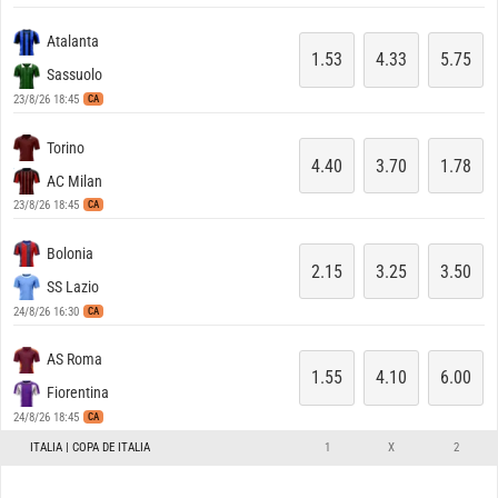
Atalanta
1.53
4.33
5.75
Sassuolo
23/8/26 18:45
CA
Torino
4.40
3.70
1.78
AC Milan
23/8/26 18:45
CA
Bolonia
2.15
3.25
3.50
SS Lazio
24/8/26 16:30
CA
AS Roma
1.55
4.10
6.00
Fiorentina
24/8/26 18:45
CA
ITALIA | COPA DE ITALIA
1
X
2