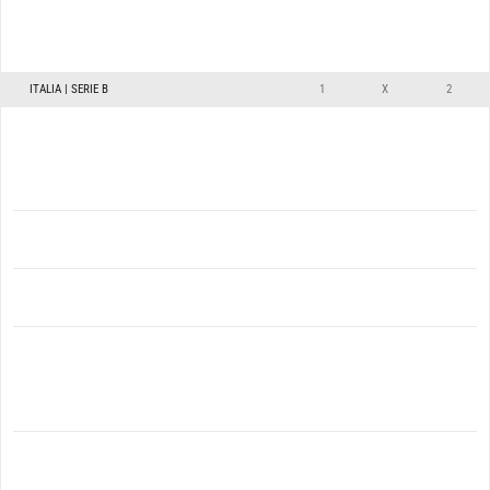
ITALIA | SERIE B
1
X
2