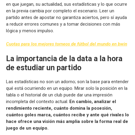
en que juegan, su actualidad, sus estadísticas y lo que ocurre
en la previa cambia por completo el escenario. Leer un
partido antes de apostar no garantiza aciertos, pero sí ayuda
a reducir errores comunes y a tomar decisiones con más
lógica y menos impulso.
Cuotas para los mejores torneos de fútbol del mundo en bwin
La importancia de la data a la hora
de estudiar un partido
Las estadísticas no son un adorno; son la base para entender
qué está ocurriendo en un equipo. Mirar solo la posición en la
tabla o el historial de un club puede dar una impresión
incompleta del contexto actual.
En cambio, analizar el
rendimiento reciente, cuánto domina la posesión,
cuántos goles marca, cuántos recibe y ante qué rivales lo
hace ofrece una visión más amplia sobre la forma real de
juego de un equipo.