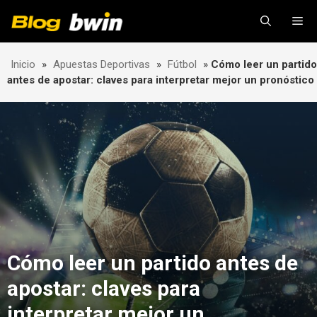
Skip
Me
to
content
Inicio
»
Apuestas Deportivas
»
Fútbol
»
Cómo leer un partido
antes de apostar: claves para interpretar mejor un pronóstico
Cómo leer un partido antes de
apostar: claves para
interpretar mejor un