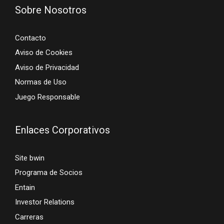
Sobre Nosotros
Contacto
Aviso de Cookies
Aviso de Privacidad
Normas de Uso
Juego Responsable
Enlaces Corporativos
Site bwin
Programa de Socios
Entain
Investor Relations
Carreras