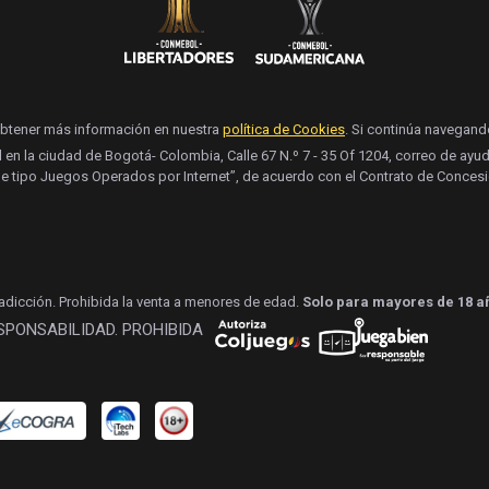
obtener más información en nuestra
política de Cookies
. Si continúa navegan
l en la ciudad de Bogotá- Colombia, Calle 67 N.º 7 - 35 Of 1204, correo de a
e tipo Juegos Operados por Internet”, de acuerdo con el Contrato de Concesi
 adicción. Prohibida la venta a menores de edad.
Solo para mayores de 18 a
ESPONSABILIDAD. PROHIBIDA