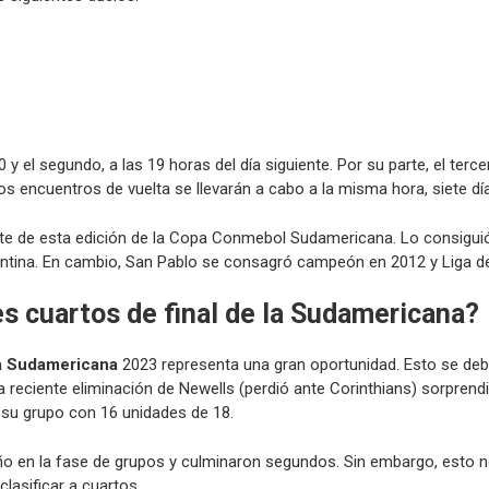
y el segundo, a las 19 horas del día siguiente. Por su parte, el terce
os encuentros de vuelta se llevarán a cabo a la misma hora, siete d
e de esta edición de la Copa Conmebol Sudamericana. Lo consiguió
entina. En cambio, San Pablo se consagró campeón en 2012 y Liga d
es
cuartos de final de la Sudamericana
?
la Sudamericana
2023 representa una gran oportunidad. Esto se deb
 reciente eliminación de Newells (perdió ante Corinthians) sorprendi
 su grupo con 16 unidades de 18.
 en la fase de grupos y culminaron segundos. Sin embargo, esto no
lasificar a cuartos.