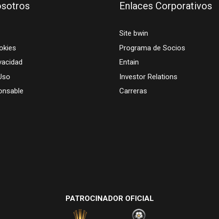
sotros
Enlaces Corporativos
Site bwin
okies
Programa de Socios
vacidad
Entain
Uso
Investor Relations
onsable
Carreras
PATROCINADOR OFICIAL