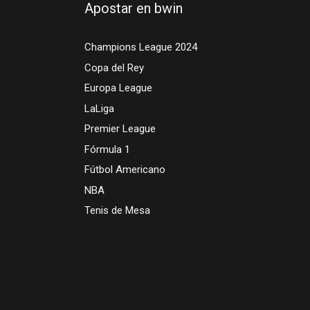
Apostar en bwin
Champions League 2024
Copa del Rey
Europa League
LaLiga
Premier League
Fórmula 1
Fútbol Americano
NBA
Tenis de Mesa