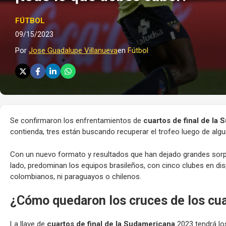
FÚTBOL
09/15/2023
Por
Jose Guadalupe Villanueva
en
Fútbol
Se confirmaron los enfrentamientos de
cuartos de final de la
contienda, tres están buscando recuperar el trofeo luego de algu
Con un nuevo formato y resultados que han dejado grandes sor
lado, predominan los equipos brasileños, con cinco clubes en dis
colombianos, ni paraguayos o chilenos.
¿Cómo quedaron los cruces de los
cua
La llave de
cuartos de final de la Sudamericana
2023 tendrá los