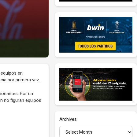
 equipos en
cia por primera vez.
ionantes. Por un
ón no figuran equipos
Archives