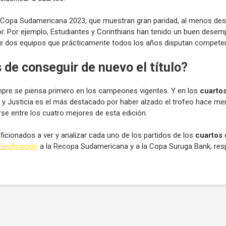
 Copa Sudamericana 2023, que muestran gran paridad, al menos desde
r. Por ejemplo, Estudiantes y Corinthians han tenido un buen desem
de dos equipos que prácticamente todos los años disputan competen
de conseguir de nuevo el título?
mpre se piensa primero en los campeones vigentes. Y en los
cuartos
 y Justicia es el más destacado por haber alzado el trofeo hace me
e entre los cuatro mejores de esta edición.
ficionados a ver y analizar cada uno de los partidos de los
cuartos d
lasificación
a la Recopa Sudamericana y a la Copa Suruga Bank, res