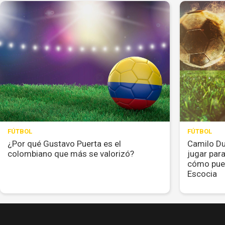
FÚTBOL
FÚTBOL
¿Por qué Gustavo Puerta es el
Camilo Du
colombiano que más se valorizó?
jugar para
cómo pued
Escocia