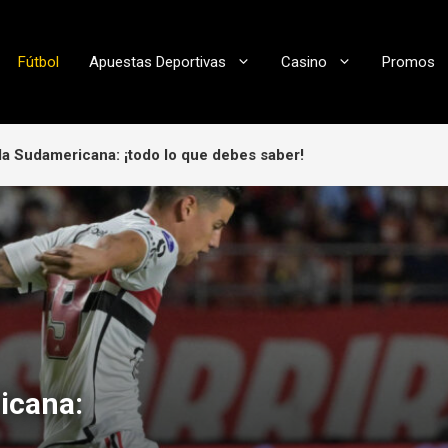
Fútbol
Apuestas Deportivas
Casino
Promos
 la Sudamericana: ¡todo lo que debes saber!
icana: