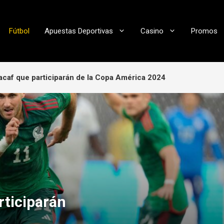
Fútbol
Apuestas Deportivas
Casino
Promos
acaf que participarán de la Copa América 2024
rticiparán