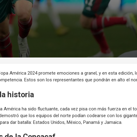
La Copa América 2024 promete emociones a granel, y en esta edición, 
ompetencia. Estos son los representantes que pondrán en alto el nom
la historia
a América ha sido fluctuante, cada vez pisa con más fuerza en el t
 demostró que los equipos del norte podían codearse con los gigan
para dar batalla: Estados Unidos, México, Panamá y Jamaica.
 de la
Concacaf