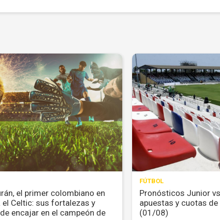
FÚTBOL
rán, el primer colombiano en
Pronósticos Junior vs
 el Celtic: sus fortalezas y
apuestas y cuotas de 
e encajar en el campeón de
(01/08)