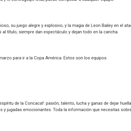
ioso, su juego alegre y explosivo, y la magia de Leon Bailey en el at
s al título, siempre dan espectáculo y dejan todo en la cancha.
marzo para ir a la Copa América. Estos son los equipos:
spíritu de la Concacaf: pasión, talento, lucha y ganas de dejar huella
s y jugadas emocionantes. Toda la información que necesitas sobre