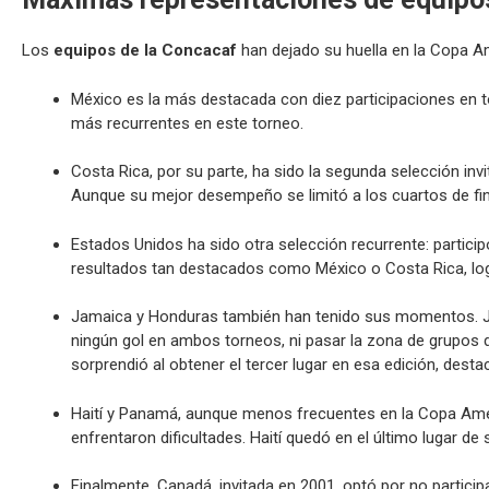
Los
equipos de la Concacaf
han dejado su huella en la Copa Am
México es la más destacada con diez participaciones en to
más recurrentes en este torneo.
Costa Rica, por su parte, ha sido la segunda selección i
Aunque su mejor desempeño se limitó a los cuartos de final
Estados Unidos ha sido otra selección recurrente: partic
resultados tan destacados como México o Costa Rica, logr
Jamaica y Honduras también han tenido sus momentos. Ja
ningún gol en ambos torneos, ni pasar la zona de grupos d
sorprendió al obtener el tercer lugar en esa edición, de
Haití y Panamá, aunque menos frecuentes en la Copa Amér
enfrentaron dificultades. Haití quedó en el último lugar d
Finalmente, Canadá, invitada en 2001, optó por no partici