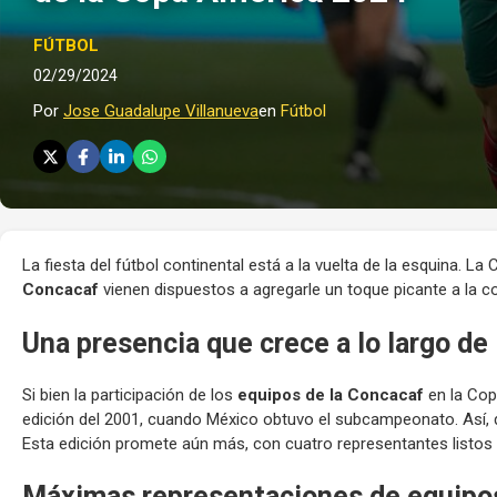
FÚTBOL
02/29/2024
Por
Jose Guadalupe Villanueva
en
Fútbol
La fiesta del fútbol continental está a la vuelta de la esquina. 
Concacaf
vienen dispuestos a agregarle un toque picante a la c
Una presencia que crece a lo largo de 
Si bien la participación de los
equipos de la Concacaf
en la Cop
edición del 2001, cuando México obtuvo el subcampeonato. Así,
Esta edición promete aún más, con cuatro representantes listos 
Máximas representaciones de
equipos