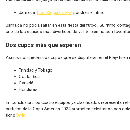
Jamaica:
Los ‘Reggae Boyz’
pondrán el ritmo.
Jamaica no podía faltar en esta fiesta del fútbol. Su ritmo contag
uno de los equipos más divertidos de ver. Si bien no son favorito
Dos cupos más que esperan
Asimismo, quedan dos cupos que se disputarán en el Play-In en 
Trinidad y Tobago
Costa Rica
Canadá
Honduras
En conclusión, los cuatro equipos ya clasificados representan el e
partidos de la Copa América 2024 prometen deleitarnos con gole
tiene
Bwin
.