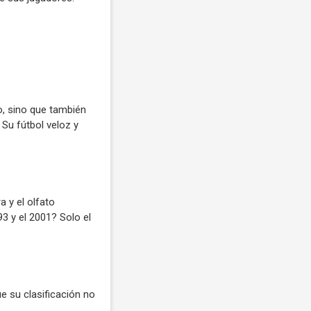
, sino que también
 Su fútbol veloz y
 y el olfato
93 y el 2001? Solo el
e su clasificación no