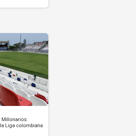
 Millonarios:
la Liga colombiana