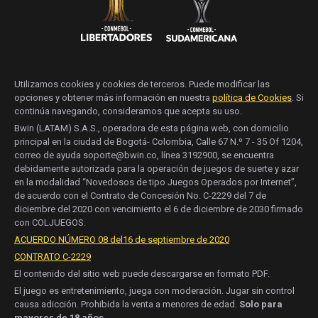
Utilizamos cookies y cookies de terceros. Puede modificar las
opciones y obtener más información en nuestra
política de Cookies
. Si
continúa navegando, consideramos que acepta su uso.
Bwin (LATAM) S.A.S., operadora de esta página web, con domicilio
principal en la ciudad de Bogotá- Colombia, Calle 67 N.º 7 - 35 Of 1204,
correo de ayuda soporte@bwin.co, línea 3192900, se encuentra
debidamente autorizada para la operación de juegos de suerte y azar
en la modalidad “Novedosos de tipo Juegos Operados por Internet”,
de acuerdo con el Contrato de Concesión No. C-2229 del 7 de
diciembre del 2020 con vencimiento el 6 de diciembre de 2030 firmado
con COLJUEGOS.
ACUERDO NÚMERO 08 del16 de septiembre de 2020
CONTRATO C-2229
El contenido del sitio web puede descargarse en formato PDF.
El juego es entretenimiento, juega con moderación. Jugar sin control
causa adicción. Prohibida la venta a menores de edad.
Solo para
mayores de 18 años
.