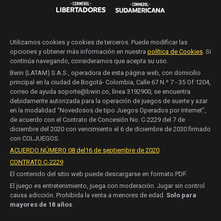
Utilizamos cookies y cookies de terceros. Puede modificar las
opciones y obtener más información en nuestra
política de Cookies
. Si
continúa navegando, consideramos que acepta su uso.
Bwin (LATAM) S.A.S., operadora de esta página web, con domicilio
principal en la ciudad de Bogotá- Colombia, Calle 67 N.º 7 - 35 Of 1204,
correo de ayuda soporte@bwin.co, línea 3192900, se encuentra
debidamente autorizada para la operación de juegos de suerte y azar
en la modalidad “Novedosos de tipo Juegos Operados por Internet”,
de acuerdo con el Contrato de Concesión No. C-2229 del 7 de
diciembre del 2020 con vencimiento el 6 de diciembre de 2030 firmado
con COLJUEGOS.
ACUERDO NÚMERO 08 del16 de septiembre de 2020
CONTRATO C-2229
El contenido del sitio web puede descargarse en formato PDF.
El juego es entretenimiento, juega con moderación. Jugar sin control
causa adicción. Prohibida la venta a menores de edad.
Solo para
mayores de 18 años
.