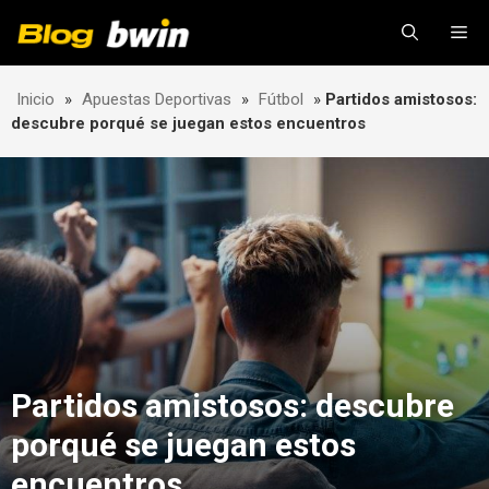
Skip
Me
to
content
Inicio
»
Apuestas Deportivas
»
Fútbol
»
Partidos amistosos:
descubre porqué se juegan estos encuentros
Partidos amistosos: descubre
porqué se juegan estos
encuentros