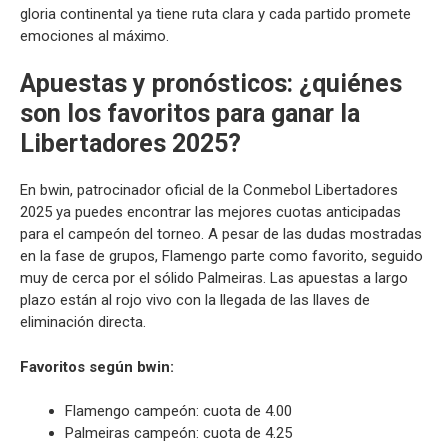
gloria continental ya tiene ruta clara y cada partido promete
emociones al máximo.
Apuestas y pronósticos: ¿quiénes
son los favoritos para ganar la
Libertadores 2025?
En bwin, patrocinador oficial de la Conmebol Libertadores
2025 ya puedes encontrar las mejores cuotas anticipadas
para el campeón del torneo. A pesar de las dudas mostradas
en la fase de grupos, Flamengo parte como favorito, seguido
muy de cerca por el sólido Palmeiras. Las apuestas a largo
plazo están al rojo vivo con la llegada de las llaves de
eliminación directa.
Favoritos según bwin:
Flamengo campeón: cuota de 4.00
Palmeiras campeón: cuota de 4.25