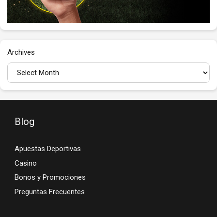
Archives
Blog
Apuestas Deportivas
Casino
Bonos y Promociones
Preguntas Frecuentes