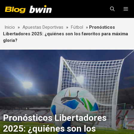
Skip
Me
to
content
Inicio
»
Apuestas Deportivas
»
Fútbol
»
Pronósticos
Libertadores 2025: ¿quiénes son los favoritos para máxima
gloria?
Pronósticos Libertadores
2025: ¿quiénes son los