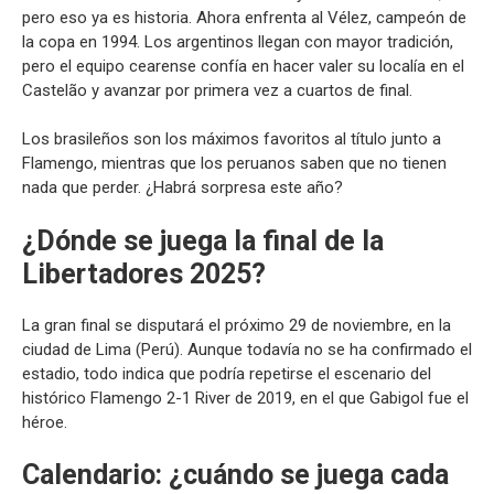
pero eso ya es historia. Ahora enfrenta al Vélez, campeón de
la copa en 1994. Los argentinos llegan con mayor tradición,
pero el equipo cearense confía en hacer valer su localía en el
Castelão y avanzar por primera vez a cuartos de final.
Los brasileños son los máximos favoritos al título junto a
Flamengo, mientras que los peruanos saben que no tienen
nada que perder. ¿Habrá sorpresa este año?
¿Dónde se juega la final de la
Libertadores 2025?
La gran final se disputará el próximo 29 de noviembre, en la
ciudad de Lima (Perú). Aunque todavía no se ha confirmado el
estadio, todo indica que podría repetirse el escenario del
histórico Flamengo 2-1 River de 2019, en el que Gabigol fue el
héroe.
Calendario: ¿cuándo se juega cada