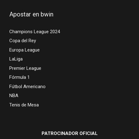
Apostar en bwin
Champions League 2024
Copa del Rey
Europa League
LaLiga
Premier League
Fórmula 1
Fútbol Americano
NBA
Tenis de Mesa
PATROCINADOR OFICIAL