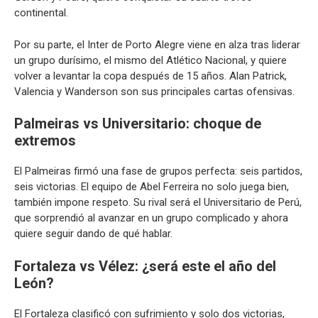
continental.
Por su parte, el Inter de Porto Alegre viene en alza tras liderar
un grupo durísimo, el mismo del Atlético Nacional, y quiere
volver a levantar la copa después de 15 años. Alan Patrick,
Valencia y Wanderson son sus principales cartas ofensivas.
Palmeiras vs Universitario: choque de
extremos
El Palmeiras firmó una fase de grupos perfecta: seis partidos,
seis victorias. El equipo de Abel Ferreira no solo juega bien,
también impone respeto. Su rival será el Universitario de Perú,
que sorprendió al avanzar en un grupo complicado y ahora
quiere seguir dando de qué hablar.
Fortaleza vs Vélez: ¿será este el año del
León?
El Fortaleza clasificó con sufrimiento y solo dos victorias,