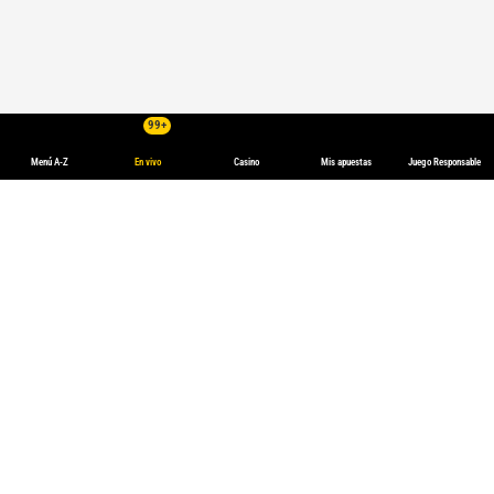
99+
Menú A-Z
En vivo
Casino
Mis apuestas
Juego Responsable
Apuestas en vivo y en directo en Colombia: la emoción en tiempo real
Las apuestas en vivo y en directo se han convertido en una de
las formas más emocionantes de participar en el mundo del