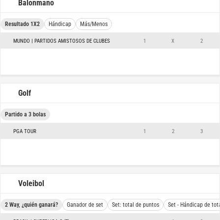
Balonmano
Resultado 1X2
Hándicap
Más/Menos
MUNDO | PARTIDOS AMISTOSOS DE CLUBES
1
X
2
Golf
Partido a 3 bolas
PGA TOUR
1
2
3
Voleibol
2 Way, ¿quién ganará?
Ganador de set
Set: total de puntos
Set - Hándicap de tot