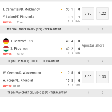
30
1
0
I. Cervantes/D. Molchanov
3.90
1.22
Y. Lalami/F. Pieczonka
0
1
1
P
J
Sets
2° set
EN VIVO
ATP CHALLENGER HAGEN (GER) - TIERRA BATIDA
1
2
40
4
0
T. Gentzsch
GER
Apostar ahora
Z. Piros
40
2
0
HUN
P
J
Sets
1er set
EN VIVO
ITF (M) EUPEN (BEL) - DOBLES - TIERRA BATIDA
1
2
0
5
0
W. Geenen/D. Wassermann
3.00
1.33
A. Forger/E. Khoeblal
15
5
0
P
J
Sets
1er set
EN VIVO
ITF (M) FRÁNCFORT DEL MENO (GER) - TIERRA BATIDA
1
2