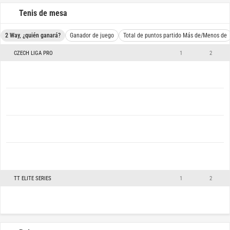
Tenis de mesa
2 Way, ¿quién ganará?
Ganador de juego
Total de puntos partido Más de/Menos de
CZECH LIGA PRO
1
2
TT ELITE SERIES
1
2