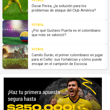
FÚTBOL
Óscar Perea, ¿la solución para los
problemas de ataque del Club América?
FÚTBOL
¿Por qué Gustavo Puerta es el colombiano
que más se valorizó?
FÚTBOL
Camilo Durán, el primer colombiano en jugar
para el Celtic: sus fortalezas y cómo puede
encajar en el campeón de Escocia