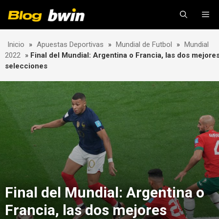
Skip
Me
to
content
Inicio
»
Apuestas Deportivas
»
Mundial de Futbol
»
Mundial
2022
»
Final del Mundial: Argentina o Francia, las dos mejore
selecciones
Final del Mundial: Argentina o
Francia, las dos mejores