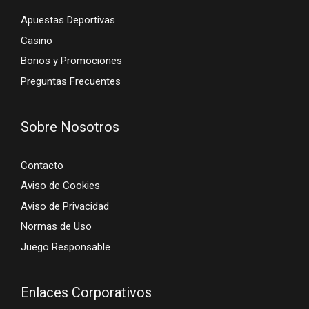
Apuestas Deportivas
Casino
Bonos y Promociones
Preguntas Frecuentes
Sobre Nosotros
Contacto
Aviso de Cookies
Aviso de Privacidad
Normas de Uso
Juego Responsable
Enlaces Corporativos