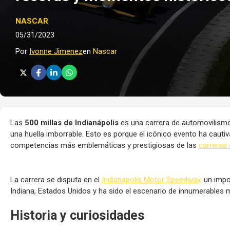
NASCAR
05/31/2023
Por
Ivonne Jimenez
en
Nascar
Las
500 millas de Indianápolis
es una carrera de automovilismo 
una huella imborrable. Esto es porque el icónico evento ha cautiv
competencias más emblemáticas y prestigiosas de las
carreras 
La carrera se disputa en el
Indianapolis Motor Speedway,
un impon
Indiana, Estados Unidos y ha sido el escenario de innumerables
Historia y curiosidades