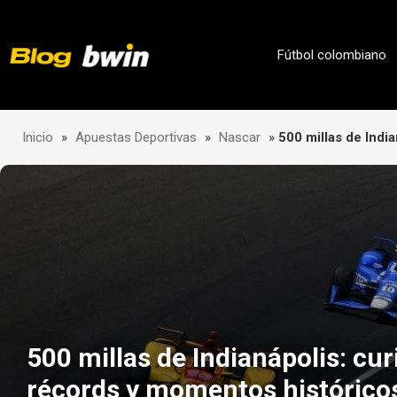
Skip
to
content
Fútbol colombiano
Inicio
»
Apuestas Deportivas
»
Nascar
»
500 millas de Indi
500 millas de Indianápolis: cur
récords y momentos histórico