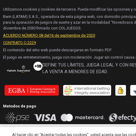
Utilizamos cookies y cookies de terceros. Puede modificar las opciones y 
Bwin (LATAM) S.A.S., operadora de esta página web, con domicilio principa
para la operación de juegos de suerte y azar en la modalidad “Novedosos d
diciembre de 2030 firmado con COLJUEGOS.
ACUERDO NÚMERO 08 del16 de septiembre de 2020
CONTRATO C-2229
El contenido del sitio web puede descargarse en formato PDF.
El juego es entretenimiento, juega con moderación. Jugar sin control causa
DEFINE TUS LÍMITES, JUEGA LEGAL Y CON R
LA VENTA A MENORES DE EDAD.
Metodos de pago
Al hacer clic en “Aceptar todas las cookies”, usted acepta que las coo