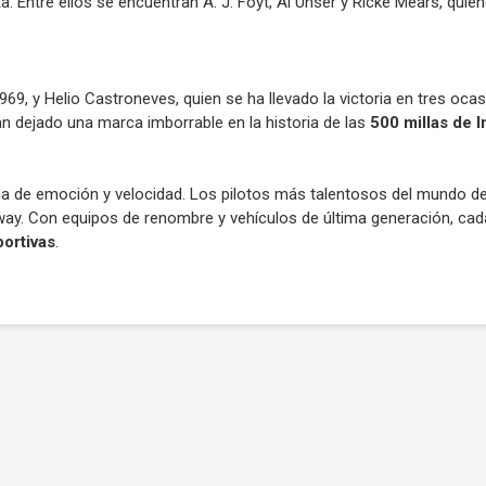
sta. Entre ellos se encuentran A. J. Foyt, Al Unser y Ricke Mears, qu
69, y Helio Castroneves, quien se ha llevado la victoria en tres oca
n dejado una marca imborrable en la historia de las
500 millas de I
na de emoción y velocidad. Los pilotos más talentosos del mundo d
dway. Con equipos de renombre y vehículos de última generación, cad
ortivas
.