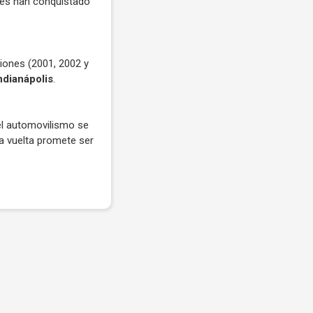
ienes han conquistado
siones (2001, 2002 y
ndianápolis
.
el automovilismo se
a vuelta promete ser