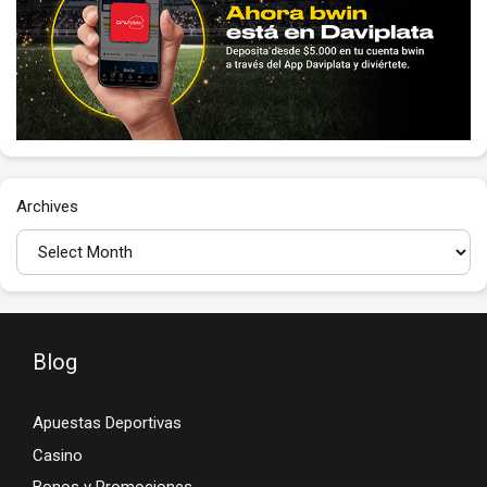
Archives
Blog
Apuestas Deportivas
Casino