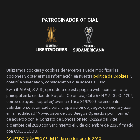
PATROCINADOR OFICIAL
Utilizamos cookies y cookies de terceros. Puede modificar las
opciones y obtener más información en nuestra
política de Cookies
. Si
continúa navegando, consideramos que acepta su uso.
Bwin (LATAM) S.A.S., operadora de esta página web, con domicilio
principal en la ciudad de Bogotá- Colombia, Calle 67 N.º 7 - 35 Of 1204,
correo de ayuda soporte@bwin.co, línea 3192900, se encuentra
debidamente autorizada para la operación de juegos de suerte y azar
en la modalidad “Novedosos de tipo Juegos Operados por Internet”,
de acuerdo con el Contrato de Concesión No. C-2229 del 7 de
diciembre del 2020 con vencimiento el 6 de diciembre de 2030 firmado
con COLJUEGOS.
ACUERDO NÚMERO 08 del16 de septiembre de 2020