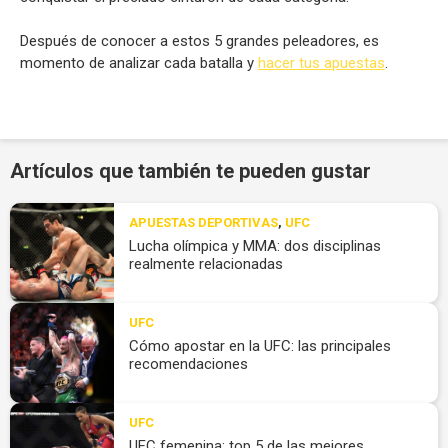
Después de conocer a estos 5 grandes peleadores, es
momento de analizar cada batalla y
hacer tus apuestas
.
Artículos que también te pueden gustar
APUESTAS DEPORTIVAS
,
UFC
Lucha olímpica y MMA: dos disciplinas
realmente relacionadas
UFC
Cómo apostar en la UFC: las principales
recomendaciones
UFC
UFC femenina: top 5 de las mejores