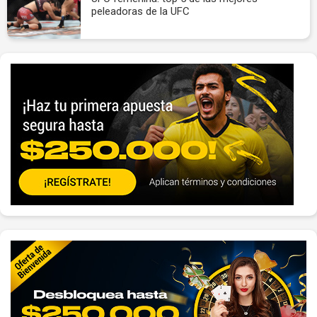
peleadoras de la UFC