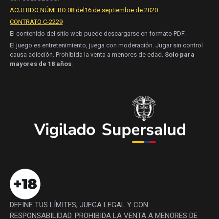
ACUERDO NÚMERO 08 del16 de septiembre de 2020
CONTRATO C-2229
El contenido del sitio web puede descargarse en formato PDF.
El juego es entretenimiento, juega con moderación. Jugar sin control
causa adicción. Prohibida la venta a menores de edad.
Solo para
mayores de 18 años
.
DEFINE TUS LÍMITES, JUEGA LEGAL Y CON
RESPONSABILIDAD. PROHIBIDA LA VENTA A MENORES DE