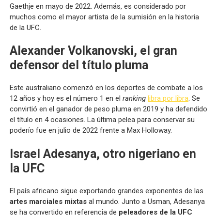
Gaethje en mayo de 2022. Además, es considerado por
muchos como el mayor artista de la sumisión en la historia
de la UFC.
Alexander Volkanovski, el gran
defensor del título pluma
Este australiano comenzó en los deportes de combate a los
12 años y hoy es el número 1 en el
ranking
libra por libra
. Se
convirtió en el ganador de peso pluma en 2019 y ha defendido
el título en 4 ocasiones. La última pelea para conservar su
poderío fue en julio de 2022 frente a Max Holloway.
Israel Adesanya, otro nigeriano en
la UFC
El país africano sigue exportando grandes exponentes de las
artes marciales mixtas
al mundo. Junto a Usman, Adesanya
se ha convertido en referencia de
peleadores de la UFC