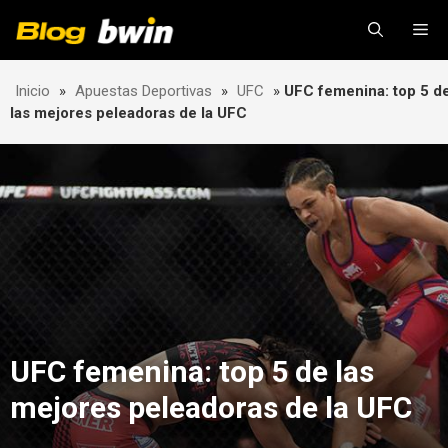
Skip
Me
to
content
Inicio
»
Apuestas Deportivas
»
UFC
»
UFC femenina: top 5 d
las mejores peleadoras de la UFC
UFC femenina: top 5 de las
mejores peleadoras de la UFC