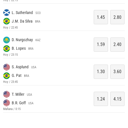
Hoy / 22:15
L. Sutherland
SCO
1.45
2.80
J.M. Da Silva
BRA
Hoy / 22:45
D. Nurgozhay
KAZ
1.59
2.40
B. Lopes
BRA
Hoy / 23:15
S. Asplund
USA
1.30
3.60
G. Pat
BRA
Hoy / 23:45
T. Miller
USA
1.24
4.15
B.R. Goff
USA
Mañana / 0:15