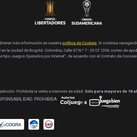
obtener más información en nuestra
política de Cookies
. Si continúa navegan
l en la ciudad de Bogotá- Colombia, Calle 67 N.º 7 - 35 Of 1204, correo de a
e tipo Juegos Operados por Internet”, de acuerdo con el Contrato de Concesi
 adicción. Prohibida la venta a menores de edad.
Solo para mayores de 18 a
ESPONSABILIDAD. PROHIBIDA