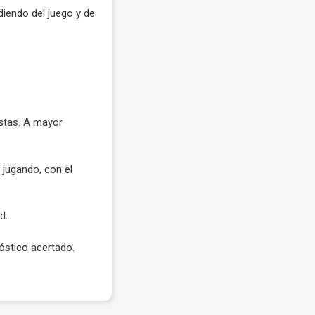
iendo del juego y de
estas. A mayor
 jugando, con el
d.
óstico acertado.