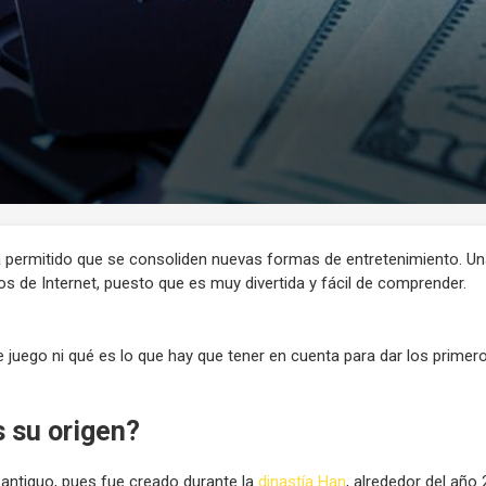
 permitido que se consoliden nuevas formas de entretenimiento. Un
s de Internet, puesto que es muy divertida y fácil de comprender.
juego ni qué es lo que hay que tener en cuenta para dar los primer
 su origen?
e, antiguo, pues fue creado durante la
dinastía Han
, alrededor del año 