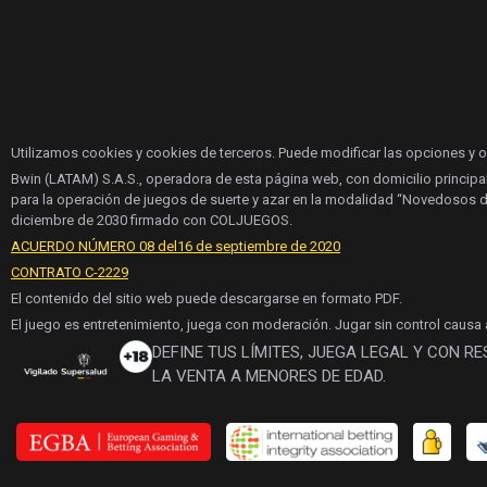
Utilizamos cookies y cookies de terceros. Puede modificar las opciones y 
Bwin (LATAM) S.A.S., operadora de esta página web, con domicilio principa
para la operación de juegos de suerte y azar en la modalidad “Novedosos d
diciembre de 2030 firmado con COLJUEGOS.
ACUERDO NÚMERO 08 del16 de septiembre de 2020
CONTRATO C-2229
El contenido del sitio web puede descargarse en formato PDF.
El juego es entretenimiento, juega con moderación. Jugar sin control causa
DEFINE TUS LÍMITES, JUEGA LEGAL Y CON R
LA VENTA A MENORES DE EDAD.