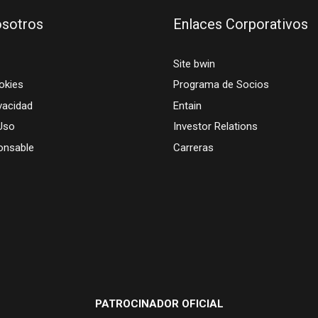
sotros
Enlaces Corporativos
Site bwin
okies
Programa de Socios
vacidad
Entain
Uso
Investor Relations
onsable
Carreras
PATROCINADOR OFICIAL