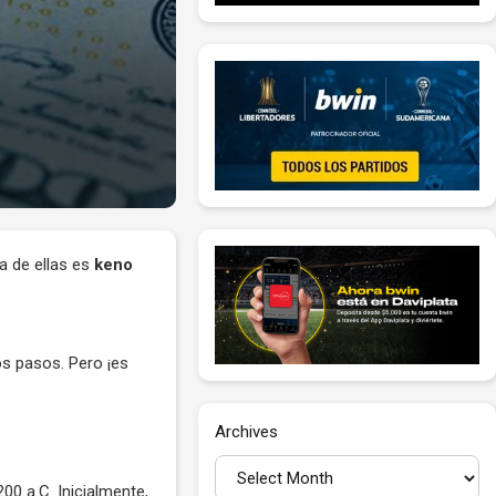
a de ellas es
keno
os pasos. Pero ¡es
Archives
200 a.C. Inicialmente,