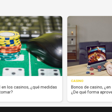
CASINO
 en los casinos, ¿qué medidas
Bonos de casino, ¿en
 tomar?
¿De qué forma aprov