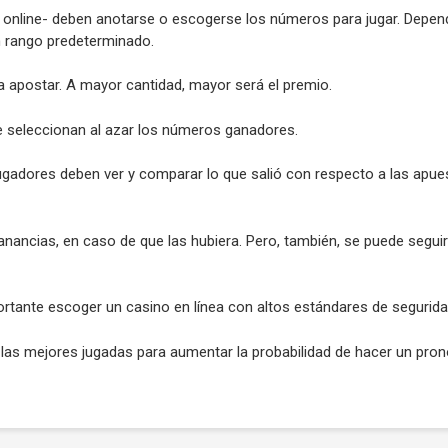
s online- deben anotarse o escogerse los números para jugar. Depend
n rango predeterminado.
a apostar. A mayor cantidad, mayor será el premio.
 se seleccionan al azar los números ganadores.
s jugadores deben ver y comparar lo que salió con respecto a las apu
ganancias, en caso de que las hubiera. Pero, también, se puede seguir
portante escoger un casino en línea con altos estándares de segurida
las mejores jugadas para aumentar la probabilidad de hacer un pron