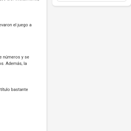
evaron el juego a
 de números y se
os. Además, la
título bastante