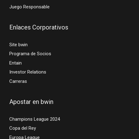
Juego Responsable
Enlaces Corporativos
Site bwin
Programa de Socios
Entain
Investor Relations
Carreras
Apostar en bwin
Champions League 2024
Copa del Rey
Europa League