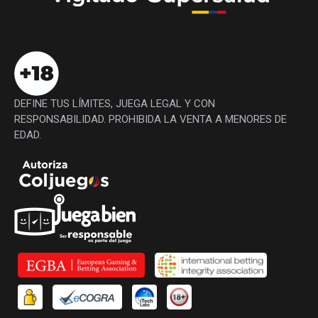
DEFINE TUS LÍMITES, JUEGA LEGAL Y CON
RESPONSABILIDAD. PROHIBIDA LA VENTA A MENORES DE
EDAD.