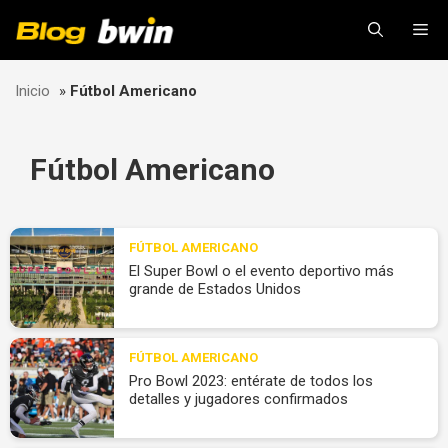
Skip
Me
to
content
Inicio
»
Fútbol Americano
Fútbol Americano
FÚTBOL AMERICANO
El Super Bowl o el evento deportivo más
grande de Estados Unidos
FÚTBOL AMERICANO
Pro Bowl 2023: entérate de todos los
detalles y jugadores confirmados