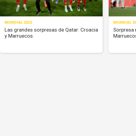
MUNDIAL 2022
MUNDIAL 2
Las grandes sorpresas de Qatar: Croacia
Sorpresa 
y Marruecos.
Marruecos