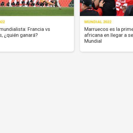
022
MUNDIAL 2022
mundialista: Francia vs
Marruecos es la prime
, ¿quién ganará?
africana en llegar a s
Mundial