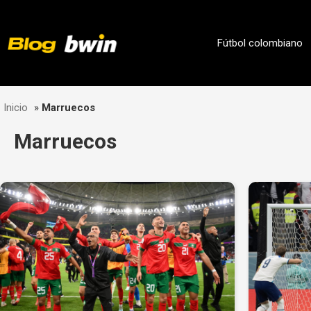
Skip
to
content
Fútbol colombiano
Inicio
»
Marruecos
Marruecos