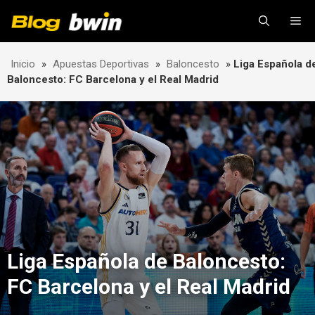
Skip
Me
to
content
Inicio
»
Apuestas Deportivas
»
Baloncesto
»
Liga Española d
Baloncesto: FC Barcelona y el Real Madrid
Liga Española de Baloncesto:
FC Barcelona y el Real Madrid