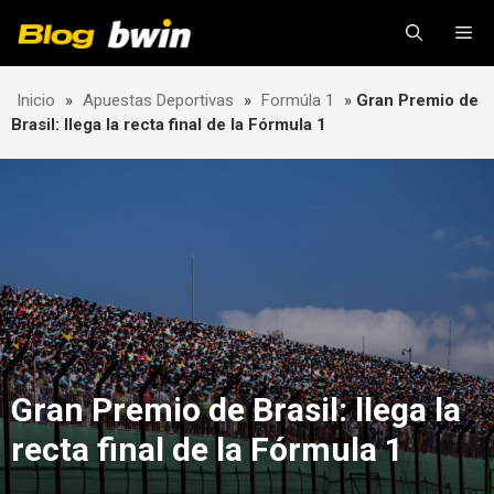
Skip
Me
to
content
Inicio
»
Apuestas Deportivas
»
Formúla 1
»
Gran Premio de
Brasil: llega la recta final de la Fórmula 1
Gran Premio de Brasil: llega la
recta final de la Fórmula 1