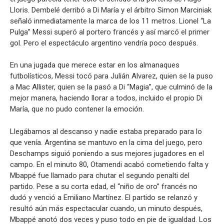
Lloris. Dembelé derribó a Di María y el árbitro Simon Marciniak
señaló inmediatamente la marca de los 11 metros. Lionel “La
Pulga” Messi superó al portero francés y así marcó el primer
gol. Pero el espectáculo argentino vendría poco después.
En una jugada que merece estar en los almanaques
futbolísticos, Messi tocó para Julián Alvarez, quien se la puso
a Mac Allister, quien se la pasó a Di “Magia”, que culminó de la
mejor manera, haciendo llorar a todos, incluido el propio Di
María, que no pudo contener la emoción.
Llegábamos al descanso y nadie estaba preparado para lo
que venía. Argentina se mantuvo en la cima del juego, pero
Deschamps siguió poniendo a sus mejores jugadores en el
campo. En el minuto 80, Otamendi acabó cometiendo falta y
Mbappé fue llamado para chutar el segundo penalti del
partido. Pese a su corta edad, el “niño de oro” francés no
dudó y venció a Emiliano Martínez. El partido se relanzó y
resultó aún más espectacular cuando, un minuto después,
Mbappé anotó dos veces y puso todo en pie de igualdad. Los