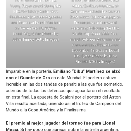
for a photo with the FIFA
Messi, adidas Golden Glove
Young Player award during the
winner Emiliano Martinez of
FIFA World Cup Qatar 2022
Argentina and adidas Golden
Final match between Argentina
Boot winner Kylian Mbappe of
and France at Lusail Stadium
France pose at the award
on December 18, 2022 in
ceremony following the FIFA
Lusail City, Qatar. (Photo by
World Cup Qatar 2022 Final
Julian Finney/Getty Images)
match between Argentina and
France at Lusail Stadium on
December 18, 2022 in Lusail
City, Qatar. (Photo by Clive
Brunskill/Getty Images)
Imparable en la portería,
Emiliano “Dibu” Martínez se alzó
con el Guante de Oro
en este Mundial. El portero estuvo
increíble en las dos tandas de penalti a las que fue sometido,
además de todas las defensas que aguantaron el resultado
en esta final. La apuesta de Scaloni por el portero del Aston
Villa resultó acertada, uniendo así el trofeo de Campeón del
Mundo a la Copa América y la Finalíssima.
El premio al mejor jugador del torneo fue para Lionel
Messi.
Si hay poco que agregar sobre la estrella argentina,