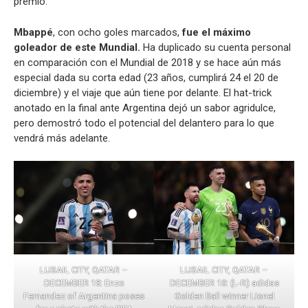
premio.
Mbappé
, con ocho goles marcados,
fue el máximo
goleador de este Mundial.
Ha duplicado su cuenta personal
en comparación con el Mundial de 2018 y se hace aún más
especial dada su corta edad (23 años, cumplirá 24 el 20 de
diciembre) y el viaje que aún tiene por delante. El hat-trick
anotado en la final ante Argentina dejó un sabor agridulce,
pero demostró todo el potencial del delantero para lo que
vendrá más adelante.
LUSAIL CITY, QATAR –
LUSAIL CITY, QATAR –
DECEMBER 18: Enzo
DECEMBER 18: (L-R) adidas
Fernandez of Argentina poses
Golden Ball winner Lionel