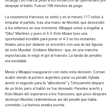
recarga, Leo marca, pese a los esfuerzos de Upemecano por
despejar el balón. Fueron 108 minutos de juego.
La resistencia francesa se sintió y en el minuto 117 volvió a
empatar el partido, tras una mano de Montiel, que descendió
a los infiernos en ese momento. Mbappé volvió a engañar a
“Dibu” Martínez y puso el 3-3. Kolo Muani tuvo una
oportunidad increíble para poner el 4-3 en los instantes
finales, pero por delante se encontró con una de las figuras
de este Mundial -Emiliano Martínez- que, en una mancha
espectacular, le negó el gol al francés. La tanda de penaltis
era inevitable.
Messi y Mbappé inauguraron con éxito esta decisión. Coman
acabó viendo al portero argentino parar su penalti. Dybala
anotó el segundo para la “albiceleste” y Tchouaméni disparó
de un tirón, pero el balón se fue desviado. Paredes acertó y
Kolo Muani dió esperanza a los franceses, que poco después
destruyó Montiel, redimiéndose así del penalti que había
cometido. La historia estaba escrita.