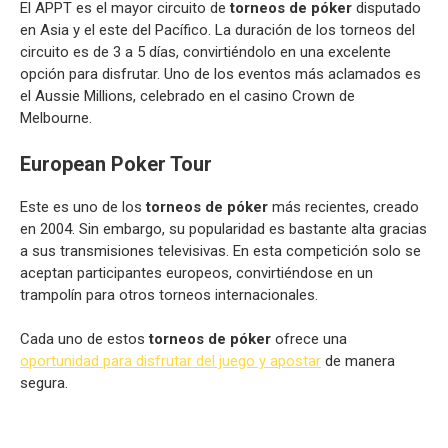
El APPT es el mayor circuito de
torneos de póker
disputado
en Asia y el este del Pacífico. La duración de los torneos del
circuito es de 3 a 5 días, convirtiéndolo en una excelente
opción para disfrutar. Uno de los eventos más aclamados es
el Aussie Millions, celebrado en el casino Crown de
Melbourne.
European Poker Tour
Este es uno de los
torneos de póker
más recientes, creado
en 2004. Sin embargo, su popularidad es bastante alta gracias
a sus transmisiones televisivas. En esta competición solo se
aceptan participantes europeos, convirtiéndose en un
trampolín para otros torneos internacionales.
Cada uno de estos
torneos de póker
ofrece una
oportunidad para disfrutar del juego y apostar
de manera
segura.