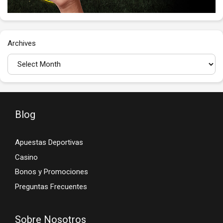
Archives
Blog
Apuestas Deportivas
Casino
Bonos y Promociones
Preguntas Frecuentes
Sobre Nosotros