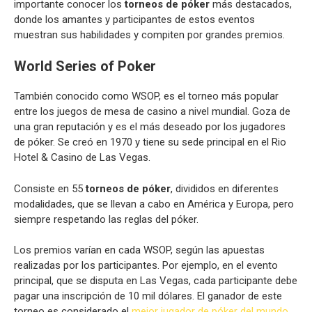
importante conocer los
torneos de póker
más destacados,
donde los amantes y participantes de estos eventos
muestran sus habilidades y compiten por grandes premios.
World Series of Poker
También conocido como WSOP, es el torneo más popular
entre los juegos de mesa de casino a nivel mundial. Goza de
una gran reputación y es el más deseado por los jugadores
de póker. Se creó en 1970 y tiene su sede principal en el Rio
Hotel & Casino de Las Vegas.
Consiste en 55
torneos de póker
, divididos en diferentes
modalidades, que se llevan a cabo en América y Europa, pero
siempre respetando las reglas del póker.
Los premios varían en cada WSOP, según las apuestas
realizadas por los participantes. Por ejemplo, en el evento
principal, que se disputa en Las Vegas, cada participante debe
pagar una inscripción de 10 mil dólares. El ganador de este
torneo es considerado el
mejor jugador de póker del mundo
.