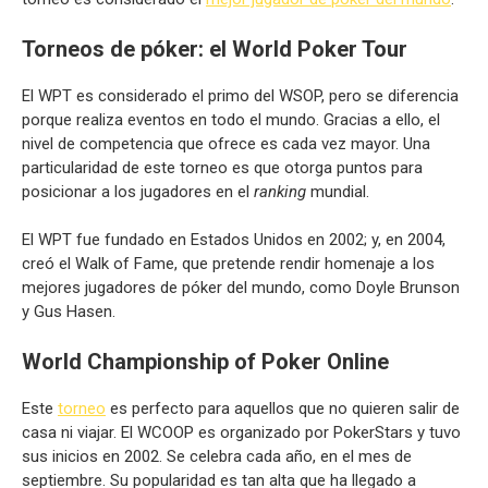
Torneos de póker
: el World Poker Tour
El WPT es considerado el primo del WSOP, pero se diferencia
porque realiza eventos en todo el mundo. Gracias a ello, el
nivel de competencia que ofrece es cada vez mayor. Una
particularidad de este torneo es que otorga puntos para
posicionar a los jugadores en el
ranking
mundial.
El WPT fue fundado en Estados Unidos en 2002; y, en 2004,
creó el Walk of Fame, que pretende rendir homenaje a los
mejores jugadores de póker del mundo, como Doyle Brunson
y Gus Hasen.
World Championship of Poker Online
Este
torneo
es perfecto para aquellos que no quieren salir de
casa ni viajar. El WCOOP es organizado por PokerStars y tuvo
sus inicios en 2002. Se celebra cada año, en el mes de
septiembre. Su popularidad es tan alta que ha llegado a