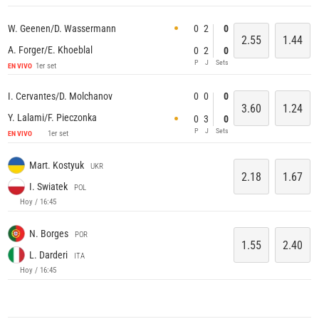
0
2
0
W. Geenen/D. Wassermann
2.55
1.44
A. Forger/E. Khoeblal
0
2
0
P
J
Sets
1er set
EN VIVO
0
0
0
I. Cervantes/D. Molchanov
3.60
1.24
Y. Lalami/F. Pieczonka
0
3
0
P
J
Sets
1er set
EN VIVO
Mart. Kostyuk
UKR
2.18
1.67
I. Swiatek
POL
Hoy / 16:45
N. Borges
POR
1.55
2.40
L. Darderi
ITA
Hoy / 16:45