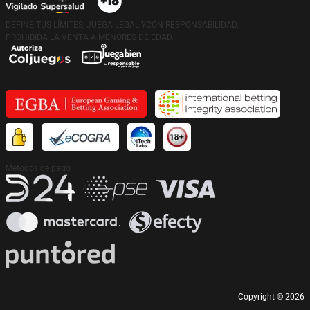
DEFINE TUS LÍMITES, JUEGA LEGAL YCON RESPONSABILIDAD.
PROHIBIDA LA VENTA A MENORES DE EDAD.
Metodos de pago
Copyright © 2026