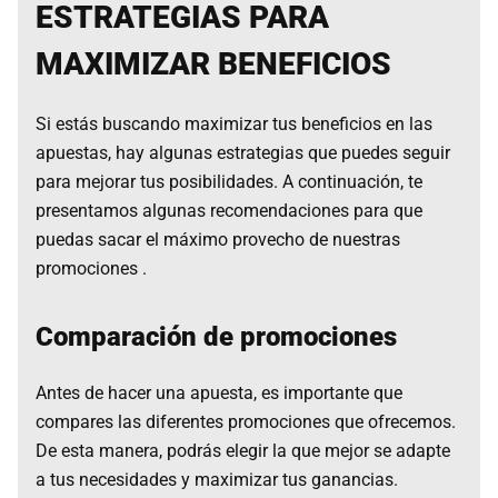
ESTRATEGIAS PARA
MAXIMIZAR BENEFICIOS
Si estás buscando maximizar tus beneficios en las
apuestas, hay algunas estrategias que puedes seguir
para mejorar tus posibilidades. A continuación, te
presentamos algunas recomendaciones para que
puedas sacar el máximo provecho de nuestras
promociones .
Comparación de promociones
Antes de hacer una apuesta, es importante que
compares las diferentes promociones que ofrecemos.
De esta manera, podrás elegir la que mejor se adapte
a tus necesidades y maximizar tus ganancias.