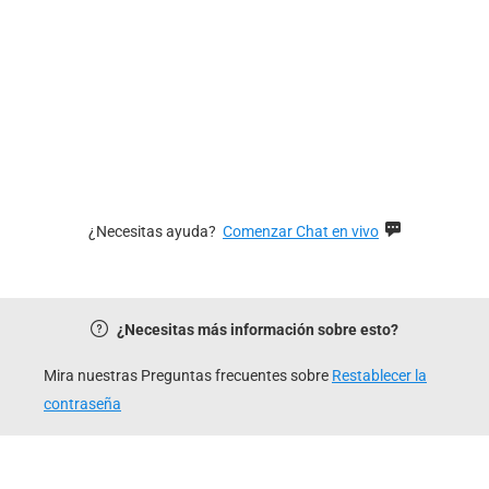
¿Necesitas ayuda?
Comenzar Chat en vivo
¿Necesitas más información sobre esto?
Mira nuestras Preguntas frecuentes sobre
Restablecer la
contraseña