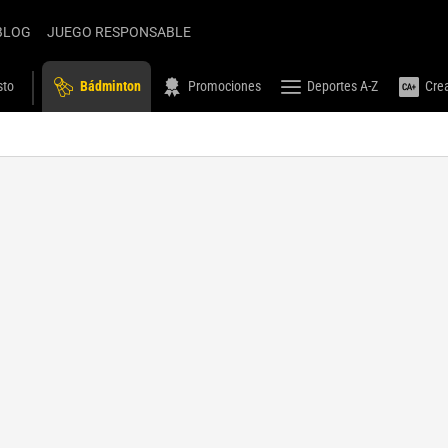
BLOG
JUEGO RESPONSABLE
sto
Bádminton
Promociones
Deportes A-Z
Cre