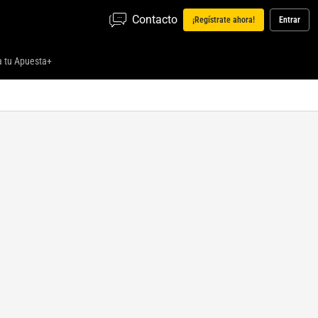
Contacto
¡Regístrate ahora!
Entrar
a tu Apuesta+
Medios
Selecciona un evento
Selecciona
de la
lista de
eventos en
vivo para
ver
medios.