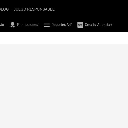
BLOG
JUEGO RESPONSABLE
sto
Promociones
Deportes A-Z
Crea tu Apuesta+
isbol
Competencias
Norteamérica
azo
Especiales
4
18
Total
Money Line
▲ 8
2.15
1.87