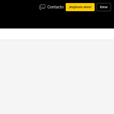
Contacto
¡Regístrate ahora!
Entrar
Medios
Selecciona un evento
Selecciona
de la
lista de
eventos en
vivo para
ver
medios.