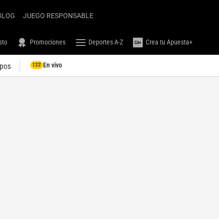
BLOG
JUEGO RESPONSABLE
sto
Promociones
Deportes A-Z
Crea tu Apuesta+
En vivo
122
ipos
tbol
Competencias
Austria
Bundesliga
esta+
Cuotas Especiales
Equipos
Clasificaciones de liga
5
8
Más/Menos
Goles
Más de
Menos de
10
10.50
1.77
1.88
2.5