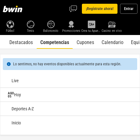
¡Regístrate ahora!
Entrar
Fútbol
Tenis
Baloncesto
Promociones
Crea tu Apuesta+
Casino en vivo
Destacados
Competencias
Cupones
Calendario
Equ
Lo sentimos, no hay eventos disponibles actualmente para esta región.
Live
AGO
Hoy
05
Deportes A-Z
Inicio