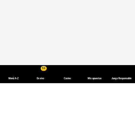
94
Menú A-Z
En vivo
Casino
Mis apuestas
Juego Responsable