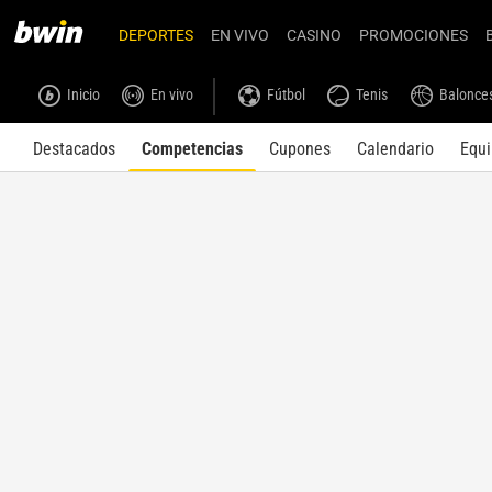
DEPORTES
EN VIVO
CASINO
PROMOCIONES
Inicio
En vivo
Fútbol
Tenis
Balonce
Destacados
Competencias
Cupones
Calendario
Equ
Competencias
Apuestas de Fú
destacadas
P
ri
Todos Eslovenia
m
C
e
o
r
l
L
Partidos
Clasificacio
5
a
o
i
3
A
m
g
E
Resultado 1X2
-
b
a
c
C
i
P
u
P
l
a
r
MAÑANA
1
X
2
a
ri
a
o
d
m
C
u
P
o
e
o
NK Celje
s
ri
r
r
l
U
2.00
3.
u
m
a
o
E
NK Olimpija Ljubljana