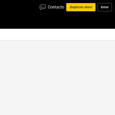
Contacto
¡Regístrate ahora!
Entrar
Medios
Selecciona un evento
Selecciona
de la
lista de
eventos en
vivo para
ver
medios.