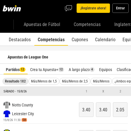
¡Regístrate ahora!
Entrar
Apuestas de Fútbol
Competencias
Inglaterr
Destacados
Competencias
Cupones
Calendario
Equ
Apuestas de League One
Partidos
Crea tu Apuesta+
A largo plazo
Equipos
Clasifica
12
12
4
Resultado 1X2
Más/Menos de 1,5
Más/Menos de 2,5
Más/Menos
¿Ambos eq
SÁBADO - 15/8/26
1
X
2
Notts County
3.40
3.40
2.05
Leicester City
15/8/26 11:30
CA