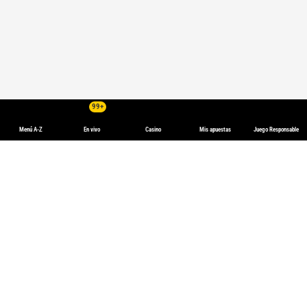
99+
Menú A-Z
En vivo
Casino
Mis apuestas
Juego Responsable