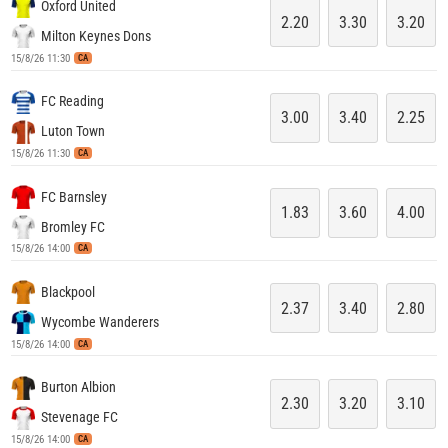
Oxford United
2.20
3.30
3.20
Milton Keynes Dons
15/8/26 11:30
CA
FC Reading
3.00
3.40
2.25
Luton Town
15/8/26 11:30
CA
FC Barnsley
1.83
3.60
4.00
Bromley FC
15/8/26 14:00
CA
Blackpool
2.37
3.40
2.80
Wycombe Wanderers
15/8/26 14:00
CA
Burton Albion
2.30
3.20
3.10
Stevenage FC
15/8/26 14:00
CA